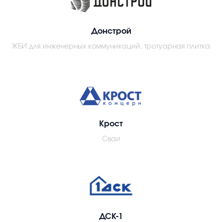
Донстрой
ЖБИ для инженерных коммуникаций, тротуарная плитка
Крост
Сваи
ДСК-1