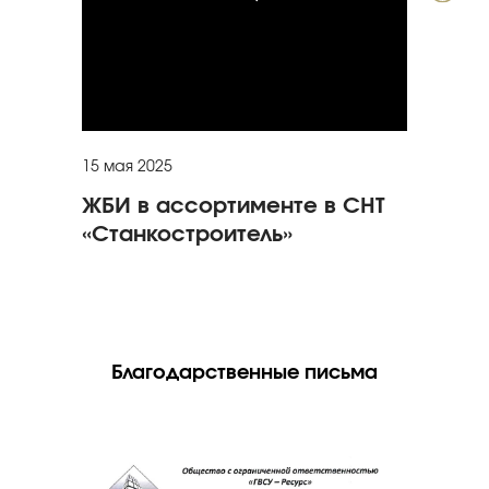
15 мая 2025
15 я
ЖБИ в ассортименте в СНТ
Ог
«Станкостроитель»
тр
стр
Благодарственные письма