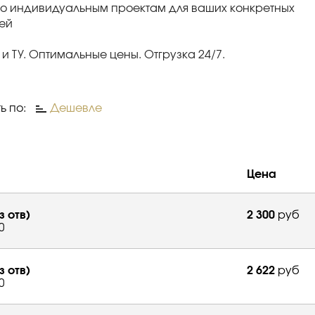
по индивидуальным проектам для ваших конкретных
ей
 и ТУ. Оптимальные цены. Отгрузка 24/7.
ь по:
Дешевле
Цена
з отв)
2 300
руб
0
з отв)
2 622
руб
0