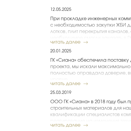
12.05.2025
При прокладке инженерных комму
с необходимостью закупки ЖБИ д
лотков, плит перекрытия каналов,
необходимое смогли заказать в ГК
читать далее
ГОСТ, что избавило нас от лишни
органов. Спасибо за комплексны
20.01.2025
Ковалев П.А., главный инженер ООО «
ГК «Сиана» обеспечила поставку 
проекта, мы искали максимально
полностью оправдала доверие, в
уровне.
читать далее
Воронцов А. Е., директор по строите
25.03.2019
ООО ГК «Сиана» в 2018 году был 
строительных материалов для на
квалификации специалистов ком
реагирование на изменения техн
читать далее
осуществить работы в соответст