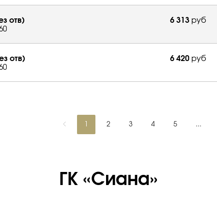
ез отв)
6 313
руб
60
ез отв)
6 420
руб
60
1
2
3
4
5
...
ГК «Сиана»