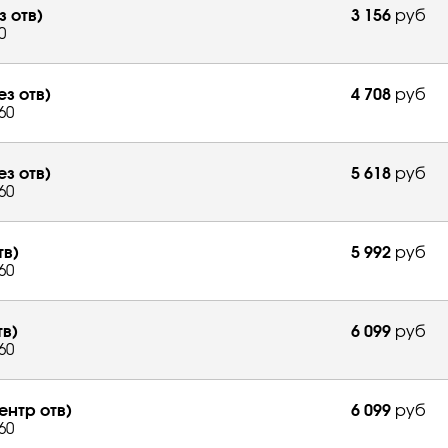
з отв)
3 156
руб
0
ез отв)
4 708
руб
60
ез отв)
5 618
руб
60
тв)
5 992
руб
60
тв)
6 099
руб
60
ентр отв)
6 099
руб
60