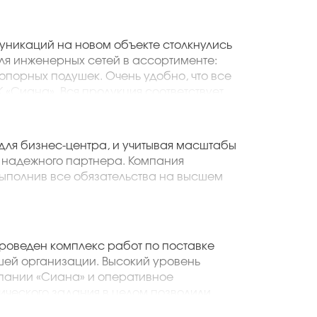
никаций на новом объекте столкнулись
ля инженерных сетей в ассортименте:
 опорных подушек. Очень удобно, что все
 «Сиана». Вся продукция соответствует
х вопросов со стороны контролирующих
й подход!
ИнжКомСеть»
для бизнес-центра, и учитывая масштабы
 надежного партнера. Компания
ыполнив все обязательства на высшем
льству ООО «Вертикаль Строй Сервис»
проведен комплекс работ по поставке
шей организации. Высокий уровень
пании «Сиана» и оперативное
ического задания в целом позволили
вии с разработанным графиком и