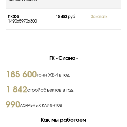
ПКЖ-5
15 453
руб
Заказать
1490x5970x300
ГК «Сиана»
185 600
тонн ЖБИ в год
1 842
стройобъектов в год
990
лояльных клиентов
Как мы работаем