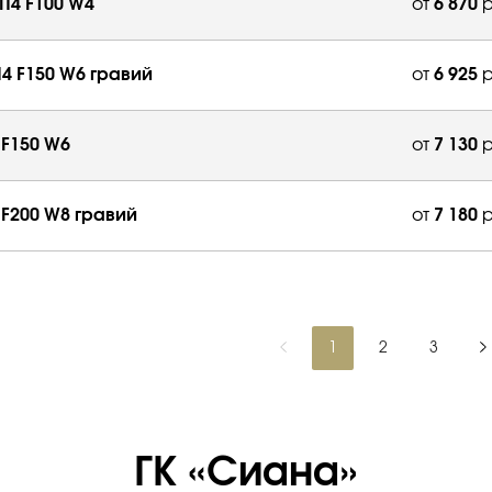
П4 F100 W4
от
6 870
р
П4 F150 W6 гравий
от
6 925
р
 F150 W6
от
7 130
р
 F200 W8 гравий
от
7 180
р
1
2
3
ГК «Сиана»