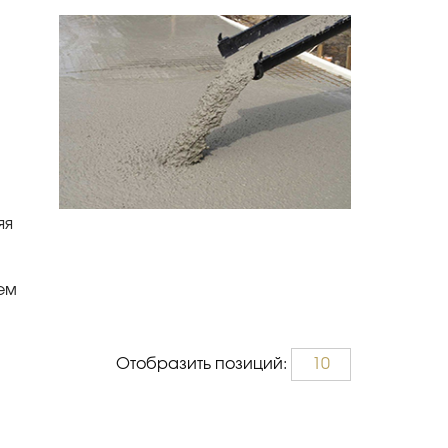
яя
ем
Отобразить позиций:
10