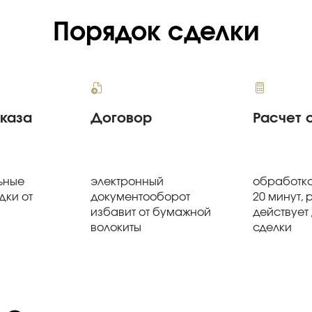
Порядок сделки
аказа
Договор
Расчет 
ьные
электронный
обработка
дки от
документооборот
20 минут, 
избавит от бумажной
действует
волокиты
сделки