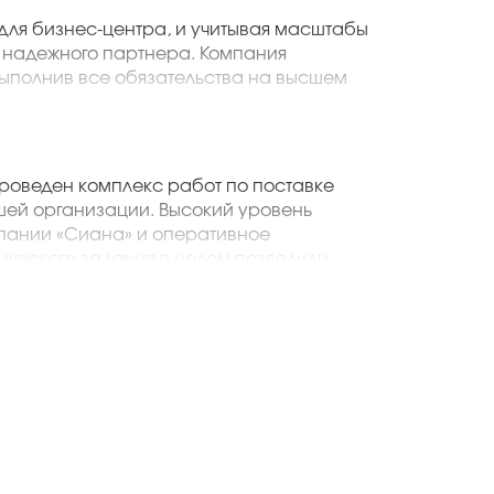
для бизнес-центра, и учитывая масштабы
 надежного партнера. Компания
ыполнив все обязательства на высшем
льству ООО «Вертикаль Строй Сервис»
проведен комплекс работ по поставке
шей организации. Высокий уровень
пании «Сиана» и оперативное
ического задания в целом позволили
вии с разработанным графиком и
дование финансовых ресурсов.
й раз осуществляет поставку
я отметить слаженную работу
которые обеспечили своевременную
ответствии с техническим заданием.