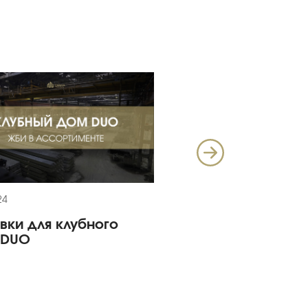
24
27.10.2024
вки для клубного
Отгрузка в ЖК «Ярк
 DUO
квартал Injoy»