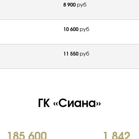
8 900
руб
10 600
руб
11 550
руб
ГК «Сиана»
185 600
1 842