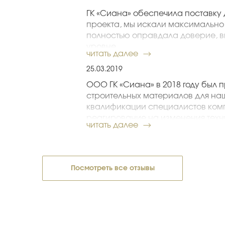
ГК «Сиана» обеспечила поставку 
проекта, мы искали максимально
полностью оправдала доверие, в
уровне.
читать далее
Воронцов А. Е., директор по строите
25.03.2019
ООО ГК «Сиана» в 2018 году был 
строительных материалов для на
квалификации специалистов ком
реагирование на изменения техн
читать далее
осуществить работы в соответст
обеспечить рациональное расхо
Компания «Сиана» уже не в первы
строительных материалов. Хочетс
Посмотреть все отзывы
специалистов ООО ГК «Сиана», 
поставку материалов в полном со
Коллектив АО «МСУ-1»