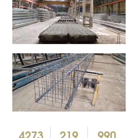
4273
219
990