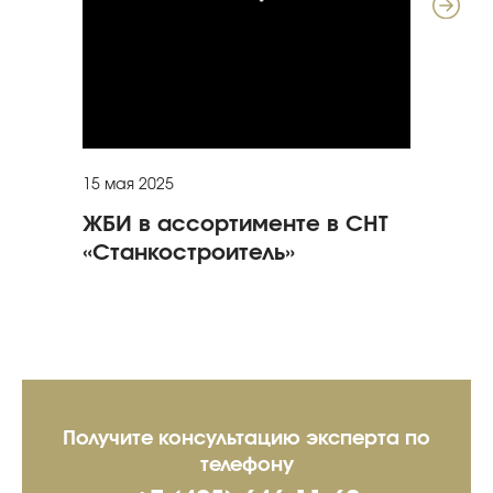
15 мая 2025
15 я
ЖБИ в ассортименте в СНТ
Ог
«Станкостроитель»
тр
стр
Получите консультацию эксперта
по
телефону