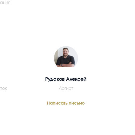
ания
Рудаков Алексей
пок
Логист
Написать письмо