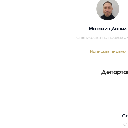
Матюхин Данил
Специалист по продажа
Написать письмо
Департа
Се
С