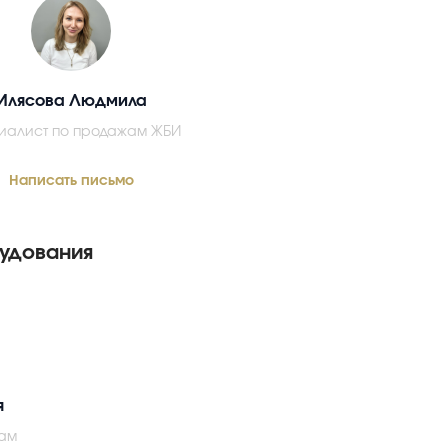
Илясова Людмила
иалист по продажам ЖБИ
Написать письмо
удования
я
ам