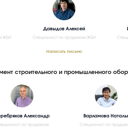
Давыдов Алексей
м ЖБИ
Специалист по продажам ЖБИ
Спец
Написать письмо
мент строительного и промышленного обор
ребряков Александр
Варламова Наталь
пециалист по продажам
Специалист по продаж