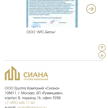
ООО "АРС-Бетон"
Диплом 20
Сухие см
ООО Группа Компаний «Сиана»
108811, г. Москва, БП «Румянцево»,
корпус В, подъезд 16, офис 925В
+7 (495) 646-11-60
e-mail:
orders@gksiana.ru