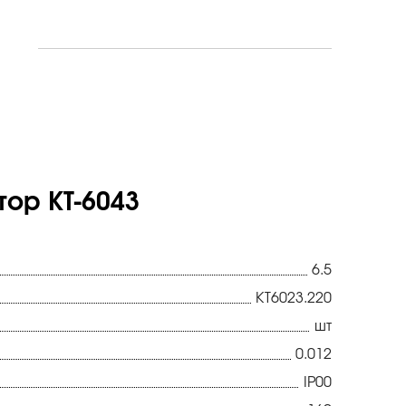
ор КТ-6043
6.5
КТ6023.220
шт
0.012
IP00