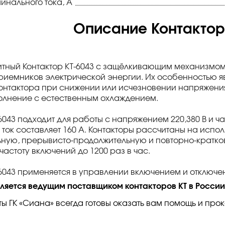
инального тока, А
Описание Контактор 
тный Контактор КТ-6043 с защёлкивающим механизмом
риемников электрической энергии. Их особенностью яв
онтактора при снижении или исчезновении напряжения 
олнение с естественным охлаждением.
6043 подходит для работы с напряжением 220,380 В и ча
ток составляет 160 А. Контакторы рассчитаны на испо
ную, прерывисто-продолжительную и повторно-кратк
частоту включений до 1200 раз в час.
-6043 применяется в управлении включением и отключе
вляется ведущим поставщиком контакторов КТ в России
ы ГК «Сиана» всегда готовы оказать вам помощь и пр