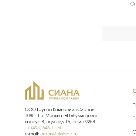
Специалист по продажам ЖБИ
С
(опыт 18 лет)
П
ООО Группа Компаний «Сиана»
108811, г. Москва, БП «Румянцево»,
П
корпус В, подъезд 16, офис 925В
+7 (495) 646-11-60
О
e-mail:
orders@gksiana.ru