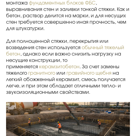
монтажа
фундаментных блоков ФБС
,
выравнивания стен и заливки тонкой стяжки. Как и
бетон, раствор делится на марки, и для несущих
стен требуется совершенно иная прочность, чем
для штукатурки.
Для полноценной стяжки, перекрытия или
возведения стен используется
обычный тяжелый
бетон
, однако если важно снизить нагрузку на
несущие конструкции, то
применяется
керамзитобетон
. За счет замены
тяжелого
гранитного
или
гравийного щебня
на
легкий обожженный керамзит, смесь получается
легче, и при этом обладает отличными тепло- и
звукоизоляционными свойствами.