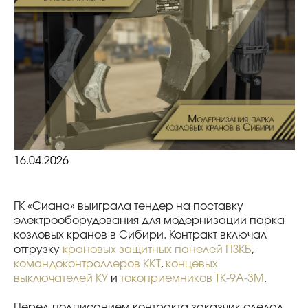
16.04.2026
ГК «Сиана» выиграла тендер на поставку
электрооборудования для модернизации парка
козловых кранов в Сибири. Контракт включал
отгрузку
крановых защитных панелей ПЗКБ
,
командоконтроллеров ККТ
,
концевых
выключателей КУ
и
токоприемников ТК-9А-3М
.
Перед подписанием контракта заказчик сделал