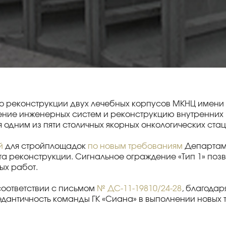
 по реконструкции двух лечебных корпусов МКНЦ имен
вление инженерных систем и реконструкцию внутренни
я одним из пяти столичных якорных онкологических ста
й
для стройплощадок
по новым требованиям
Департаме
та реконструкции. Сигнальное ограждение «Тип 1» по
ых работ.
соответствии с письмом
№ ДС-11-19810/24-28
, благодар
едантичность команды ГК «Сиана» в выполнении новых т