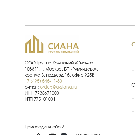
П
ООО Группа Компаний «Сиана»
108811, г. Москва, БП «Румянцево»,
П
корпус В, подъезд 16, офис 925В
+7 (495) 646-11-60
О
e-mail:
orders@gksiana.ru
ИНН 7736671000
Н
КПП 775101001
Н
Присоединятейсь!