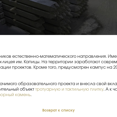
иков естественно-математического направления. Имен
х-лицея им. Капицы. На территории заработают совре
зации проектов. Кроме того, предусмотрен кампус на 20
 значимого образовательного проекта и внесла свой вк
оительный объект
тротуарную и тактильную плитку
. А к
юрный камень
.
Возврат к списку