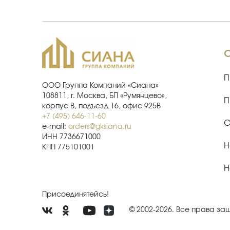
П
ООО Группа Компаний «Сиана»
108811, г. Москва, БП «Румянцево»,
П
корпус В, подъезд 16, офис 925В
+7 (495) 646-11-60
О
e-mail:
orders@gksiana.ru
ИНН 7736671000
Н
КПП 775101001
Н
Присоединятейсь!
© 2002-2026. Все права з