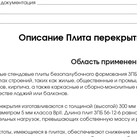
 документация
Описание Плита перекрыти
Область применен
ые стендовые плиты безопалубочного формования 3ПБ 
пах строений, таких как жилые, общественные и пром
ков, кирпича, а также каркасные и сборно-монолитные к
честве лоджий или балконов.
рекрытия изготавливаются с толщиной (высотой) 300 м
метром 5 мм класса BpII. Длина плит 3ПБ 56-12-6 равн
льных нагрузок, превышающих собственную массу и р
тоты, имеющиеся в плитах, обеспечивают снижение в