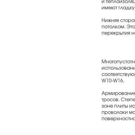
и теплоизоля
имеют гладку
Нижняя сторон
потолком. Эт
перекрытия н
Многопустотн
использовани
соответствую
W10-W16.
Армирование
тросов. Степ
зоне плиты и
проволоки мо
поверхностно