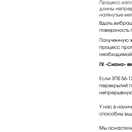
Процесс изго
длины непре
натянутые ме
Вдоль вибрац
поверхность п
Полученную 
процесс прог
необходимой 
ГК «Сиана» я
Если 3ПБ 56-
перекрытий п
непрерывную о
У нас в налич
способны выд
Мы оснастил