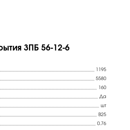
ытия 3ПБ 56-12-6
1195
5580
160
Да
шт
В25
0.76