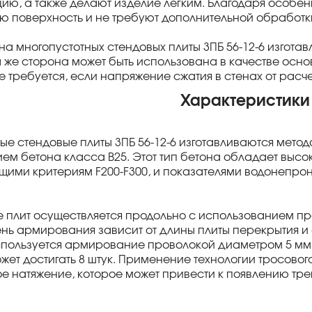
цию, а также делают изделие легким. Благодаря особе
ю поверхность и не требуют дополнительной обработк
а многопустотных стендовых плиты 3ПБ 56-12-6 изготавл
а же сторона может быть использована в качестве основ
е требуется, если напряжение сжатия в стенах от расче
Характеристики
ые стендовые плиты 3ПБ 56-12-6 изготавливаются мет
ем бетона класса В25. Этот тип бетона обладает высо
щими критериям F200-F300, и показателями водонепр
 плит осуществляется продольно с использованием п
ень армирования зависит от длины плиты перекрытия и
спользуется армирование проволокой диаметром 5 мм к
жет достигать 8 штук. Применение технологии тросово
е натяжение, которое может привести к появлению тре