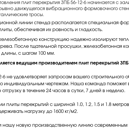
товления плит перекрытия 3ПБ 56-12-6 начинается с за
рывно движущегося вибрационного формовочного стен
таллические тросы.
ионной линии стенда располагается специальная фо
литы, обеспечивая их ровность и гладкость.
железобетонную конструкцию надежно изолируют теп
рева. После тщательной просушки, железобетонная ко
длины, с шагом 100 мм.
вляется ведущим производителем плит перекрытий 3ПБ
12-6 не удовлетворяет запросам вашего строительного о
о индивидуальным чертежам. Наша команда поможет в
тгрузку в течение 24 часов в сутки, 7 дней в неделю.
ии плиты перекрытий с шириной 1.0, 1.2, 1.5 и 1.8 метро
ерживать нагрузку до 1600 кг/м2.
и нашу новую производственную линию современным б