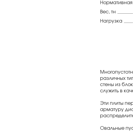
Нормативная
Вес, тн
Нагрузка
Многопустотн
различных ти
стены из бло
служить в ка
Эти плиты пе
арматуру диа
распределите
Овальные пус