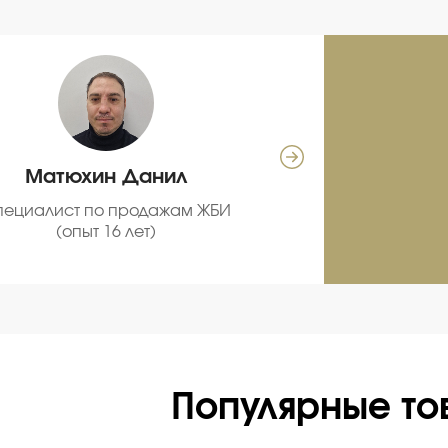
Матюхин Данил
Се
пециалист по продажам ЖБИ
С
(опыт 16 лет)
про
Популярные то