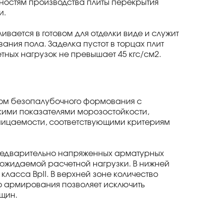
нностям производства плиты перекрытия
и.
ивается в готовом для отделки виде и служит
ания пола. Заделка пустот в торцах плит
тных нагрузок не превышает 45 кгс/см2.
одом безопалубочного формования с
кими показателями морозостойкости,
оницаемости, соответствующими критериям
редварительно напряженных арматурных
 ожидаемой расчетной нагрузки. В нижней
ласса BpII. В верхней зоне количество
го армирования позволяет исключить
щин.