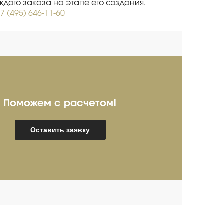
дого заказа на этапе его создания.
7 (495) 646-11-60
Поможем с расчетом!
ребряков Александр
И
Оставить заявку
пециалист про продажам
Спец
мышленного оборудования
(опыт более 20 лет)