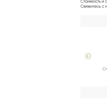
Стоимость и 
Свяжитесь с 
Давыдов Алексей
Специалист по продажам ЖБИ
С
(опыт 18 лет)