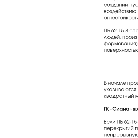
создании пус
воздействию о
огнестойкост
ПБ 62-15-8 с
людей, произ
формования) 
поверхностью
В начале про
указываются 
квадратный м
ГК «Сиана» я
Если ПБ 62-1
перекрытий п
непрерывную о